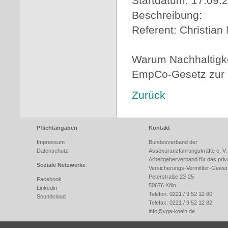
Startdatum: 17.09.
Beschreibung:
Referent: Christi
Warum Nachhaltigke
EmpCo-Gesetz zur ec
Zurück
Pflichtangaben
Kontakt
Impressum
Bundesverband der
Datenschutz
Assekuranzführungskräfte e. V.
Arbeitgeberverband für das priv
Soziale Netzwerke
Versicherungs-Vermittler-Gewe
Peterstraße 23-25
Facebook
50676 Köln
Linkedin
Telefon: 0221 / 9 52 12 80
Soundcloud
Telefax: 0221 / 9 52 12 82
info@
vga-koeln.de